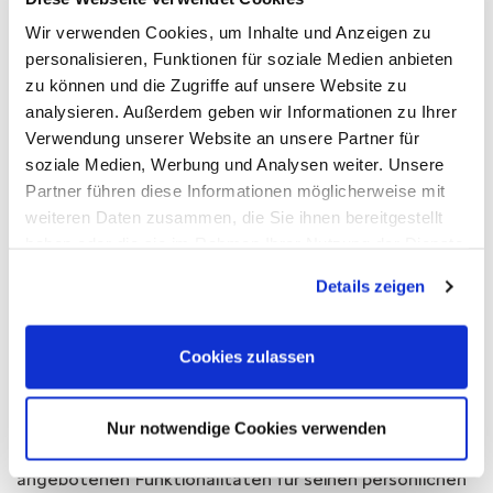
Adressatenkreis des
Internetauftritts
Wir verwenden Cookies, um Inhalte und Anzeigen zu
personalisieren, Funktionen für soziale Medien anbieten
Das Angebot der Stellantis Bank SA Niederlassung
zu können und die Zugriffe auf unsere Website zu
Deutschland richtet sich ausschließlich an Personen
analysieren. Außerdem geben wir Informationen zu Ihrer
mit Wohnsitz in der Bundesrepublik Deutschland,
Verwendung unserer Website an unsere Partner für
enthaltene Produkt- und Dienstleistungsangebote
soziale Medien, Werbung und Analysen weiter. Unsere
sind ausschließlich in Deutschland verfügbar.
Partner führen diese Informationen möglicherweise mit
weiteren Daten zusammen, die Sie ihnen bereitgestellt
haben oder die sie im Rahmen Ihrer Nutzung der Dienste
Urheberrechte
gesammelt haben. Sie geben Einwilligung zu unseren
Details zeigen
Inhalt und Struktur unserer Webseiten (öffentlich und
Cookies, wenn Sie unsere Webseite weiterhin nutzen.
Online Banking) sind urheberrechtlich geschützt. Die
Vervielfältigung von Informationen oder Daten,
Cookies zulassen
insbesondere die Verwendung von Texten, Textteilen
oder Bildmaterial bedarf der vorherigen Zustimmung
der Stellantis Bank SA Niederlassung Deutschland. Der
Nur notwendige Cookies verwenden
Nutzer darf die Inhalte nur im Rahmen der
angebotenen Funktionalitäten für seinen persönlichen